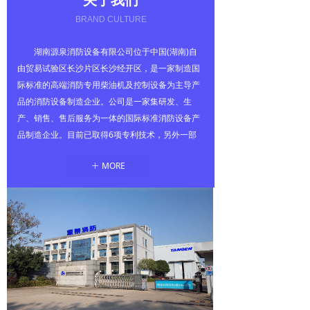
关于我们
BRAND CULTURE
湖南源泉消防设备有限公司位于中国(湖南)自
由贸易试验区长沙片区长沙经开区，是一家制造国
际标准的高端消防专用柴油机及控制设备为主导产
品的消防设备制造企业。公司是一家集研发、生
产、销售、售后服务为一体的国际标准消防设备产
品制造企业。目前已取得6项专利技术，另外一部
分专利和软著也在申请当中，公司已获得国家科技
MORE
ꄶ
型中小企业称号，2024 年被评定为国家高新技术
企业。公司已经通过了IOS9001-2015质量管理体
系认证。自行设计建造的柴油机实验室也已经通过
了美国 UL 公司的目击试验，柴油机控制装置已通
过美国 UL50/UL50E 认证，可以进入国际市场销
售。消防专用柴油机样机目前正在申请UL1247的
国际认证中，产品符合FM、NFPA20等国际标准要
求。
公司秉承敢打敢拼的湖湘精神，勇于创新，致