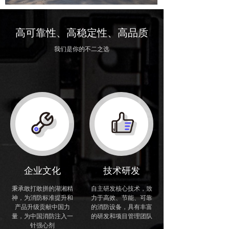
力于将企业打造成一个研发型创新优秀企业，打破
欧美企业垄断，为消防标准提升和产品升级贡献中
国力量。源泉消防将顾客利益置于首位，践行与员
高可靠性、高稳定性、高品质
工共成长、为社会做贡献的企业宗旨;以勤勉踏实、
我们是你的不二之选
开拓创新的企业精神；以精心制造、持续改进、追
求卓越的质量精神，用精致的工艺精制产品为顾客
创造价值，携手共赢!
企业文化
技术研发
秉承敢打敢拼的湖湘精
自主研发核心技术，致
神，为消防标准提升和
力于高效、节能、可靠
产品升级贡献中国力
的消防设备，具有丰富
量，为中国消防注入一
的研发和项目管理团队
针强心剂